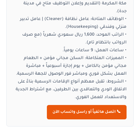
مكة المكرمة (التقديم وإعلان التوظيف متاح في مدينة
جدة).
•
الوظائف المتاحة:
عامل نظافة (Cleaner) | عامل تدبير
منزلي وفندقي (Housekeeping).
•
الراتب الموحد:
1,600 ريال سعودي شهرياً (مع صرف
الرواتب بانتظام تام).
•
ساعات العمل:
9 ساعات يومياً.
•
المميزات المتكاملة:
السكن مجاني مؤمن + الطعام
مجاني مؤمن بالكامل + يوم إجازة أسبوعياً + مباشرة
العمل بشكل فوري ومباشر فور الوصول للجهة الرسمية.
•
الشروط:
تقبل معظم أنواع الإقامات الرسمية بناءً على
الاتفاق الودي والتعاقدي بين الطرفين، مع اشتراط الجدية
والاستعداد للعمل الفوري.
📞 اتصل هاتفياً أو راسل واتساب الآن