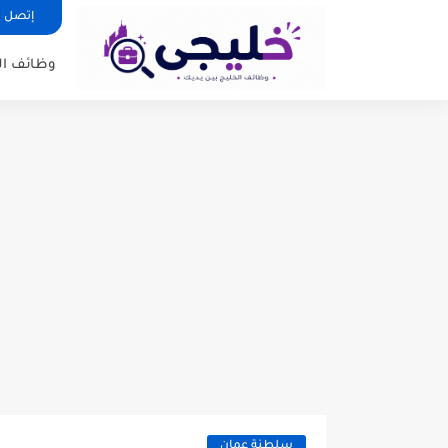
إتصل ب
وظائف ا
سلطنة عمان