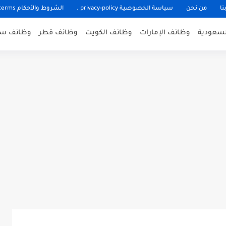
نا
من نحن
سياسة الخصوصية privacy-policy .
الشروط والأحكام terms
لسعودية
وظائف الإمارات
وظائف الكويت
وظائف قطر
وظائف سل