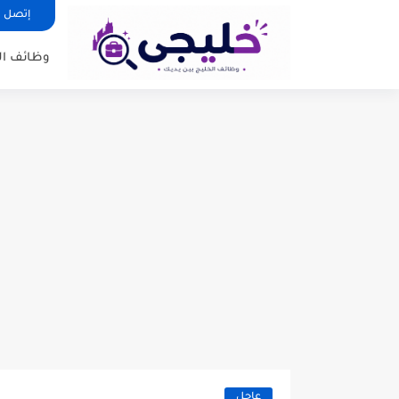
إتصل ب
وظائف ا
عاجل