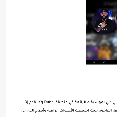
يستمر Dj Johnny في تحقيق النجاح وإشعال ليالي دبي بموسيقاه الرائعة في منطقة Kq Dubai. قدم Dj
نطقة الفاخرة، حيث اجتمعت الأصوات الراقية وأنغام الدي جي