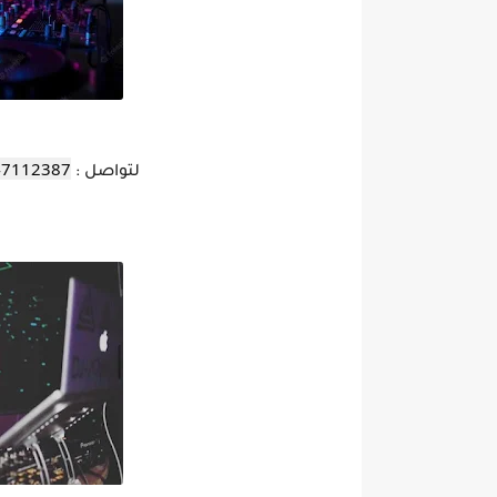
47112387
لتواصل :