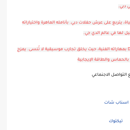
 الحياة، يتربع على عرش حفلات دبي. بأنامله الماهرة واختياراته
بين لمح الأنوار وصخب الحفلات، يتألق Dj Johnny بمهاراته الفنية، حيث يخلق تجارب موسيقية لا تُنسى. يمزج
ء بالحماس والطاقة الإيجابية
 التواصل الاجنماعي
اسناب شات
تيكتوك