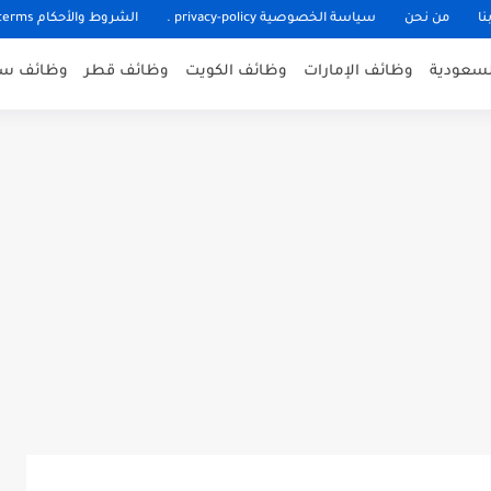
نا
من نحن
سياسة الخصوصية privacy-policy .
الشروط والأحكام terms
لسعودية
وظائف الإمارات
وظائف الكويت
وظائف قطر
وظائف سل