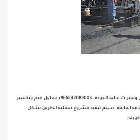
سفلتة الطرق هي مرحلة حاسمة في إنشاء طرق وممرات عالية الجودة. 966542089003+ مقاول هدم وتكسير
الدقة الفائقة. سيتم تنفيذ مشروع سفلتة الطريق بشكل
ويلة.