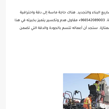
يع البناء والتجديد. هناك حاجة ماسة إلى دقة واحترافية
لضمان سلامة المشروع وتحقيق النتائج المرجوة. 966542089003+ مقاول هدم وتكسير يتميز بخبرته في هذا
تازة. ستجد أن أعماله تتسم بالجودة والدقة التي تضمن