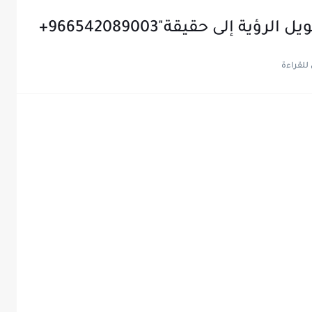
ة إلى حقيقة"966542089003+