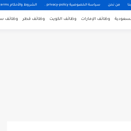
نا
من نحن
سياسة الخصوصية privacy-policy .
الشروط والأحكام terms
لسعودية
وظائف الإمارات
وظائف الكويت
وظائف قطر
وظائف سل